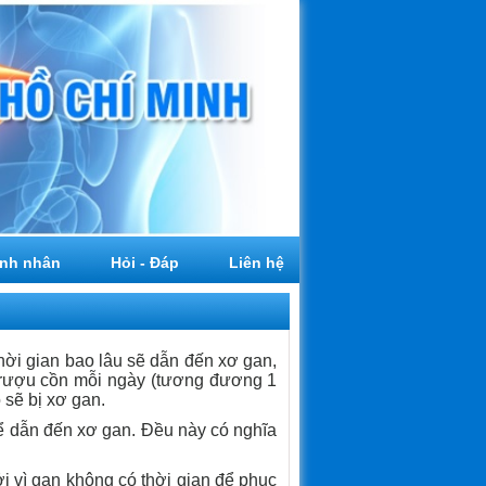
nh nhân
Hỏi - Đáp
Liên hệ
hời gian bao lâu sẽ dẫn đến xơ gan,
 rượu cồn mỗi ngày (tương đương 1
 sẽ bị xơ gan.
hể dẫn đến xơ gan. Đều này có nghĩa
i vì gan không có thời gian để phục