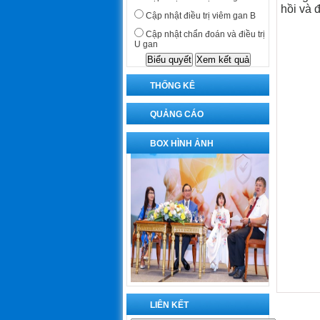
hồi và đ
Cập nhật điều trị viêm gan B
Cập nhật chẩn đoán và điều trị
U gan
THỐNG KÊ
QUẢNG CÁO
BOX HÌNH ẢNH
LIÊN KẾT