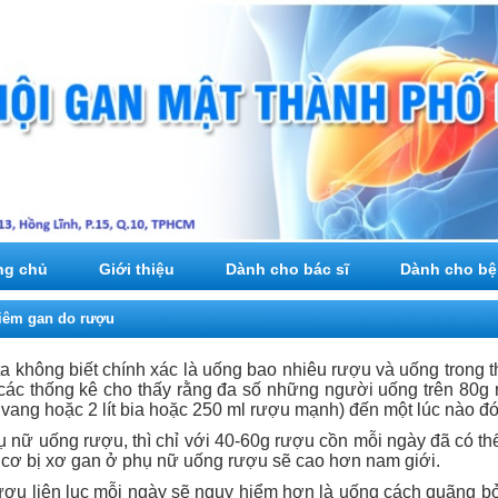
ng chủ
Giới thiệu
Dành cho bác sĩ
Dành cho bệ
iêm gan do rượu
a không biết chính xác là uống bao nhiêu rượu và uống trong t
ác thống kê cho thấy rằng đa số những người uống trên 80g
u vang hoặc 2 lít bia hoặc 250 ml rượu mạnh) đến một lúc nào đó
 nữ uống rượu, thì chỉ với 40-60g rượu cồn mỗi ngày đã có t
 cơ bị xơ gan ở phụ nữ uống rượu sẽ cao hơn nam giới.
ợu liên lục mỗi ngày sẽ nguy hiểm hơn là uống cách quãng bở