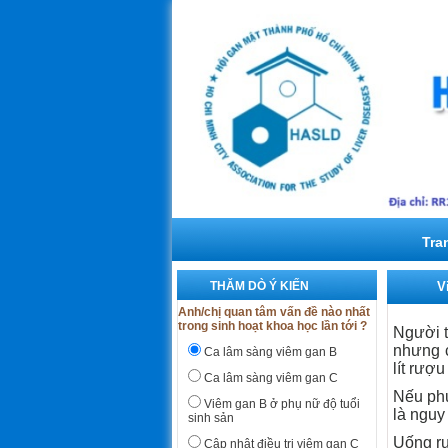
Tra
THĂM DÒ Ý KIẾN
V
Anh/chị quan tâm vấn đề nào nhất
trong sinh hoạt khoa học lần tới ?
Người t
nhưng c
Ca lâm sàng viêm gan B
lít rượ
Ca lâm sàng viêm gan C
Nếu phụ
Viêm gan B ở phụ nữ độ tuổi
là nguy
sinh sản
Uống rư
Cập nhật điều trị viêm gan C