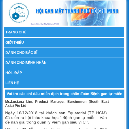
TRANG CHỦ
GIỚI THIỆU
DÀNH CHO BÁC SĨ
DÀNH CHO BỆNH NHÂN
HỎI - ĐÁP
LIÊN HỆ
Vai trò các chỉ dấu miễn dịch trong chẩn đoán Bệnh gan tự miễn
Ms.Lusiana Lim, Product Manager, Euroimmun (South East
(HN 16/12/2018)
Asia) Pte Ltd
Ngày 16/12/2018 tại khách sạn Equatorial (TP HCM)
đã diễn ra hội thảo khoa học " Bệnh gan tự miễn - Vấn
đề nan giải trong quản lý Viêm gan siêu vi C ".