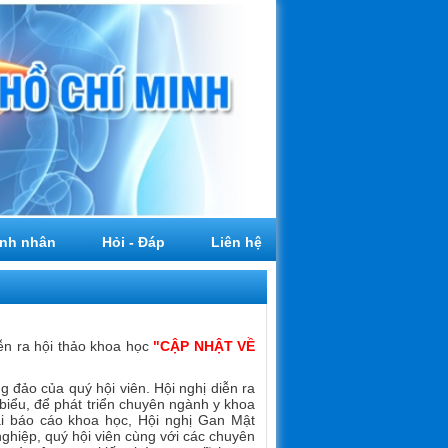
nh nhân
Hỏi - Đáp
Liên hệ
ễn ra hội thảo khoa học
"
CẬP NHẬT VỀ
g đảo của quý hội viên. Hội nghị diễn ra
biểu, để phát triển chuyên ngành y khoa
i báo cáo khoa học, Hội nghị Gan Mật
nghiệp, quý hội viên cùng với các chuyên