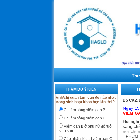
Tra
THĂM DÒ Ý KIẾN
T
Anh/chị quan tâm vấn đề nào nhất
BS CK2. 
trong sinh hoạt khoa học lần tới ?
Ngày 19
Ca lâm sàng viêm gan B
VIÊM G
Ca lâm sàng viêm gan C
Hội nghị
sáng chi
Viêm gan B ở phụ nữ độ tuổi
sinh sản
nói chu
TPHCM 20
Cập nhật điều trị viêm gan C