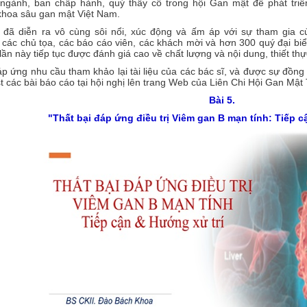
 ngành, ban chấp hành,
quý thầy cô trong
hội Gan mật để phát tri
khoa sâu gan mật
Việt Nam.
ị đã diễn ra vô cùng sôi nổi, xúc động và ấm áp với sự tham gia c
ác chủ tọa, các báo cáo viên, các khách mời và hơn 300 quý đại biểu
 lần này tiếp tục được đánh giá cao về chất lượng và nội dung, thiết th
 ứng nhu cầu tham khảo lại tài liệu của các bác sĩ, và được sự đồng 
t các bài báo cáo tại hội nghị lên trang Web của Liên Chi Hội Gan Mậ
Bài 5.
"Thất bại đáp ứng điều trị Viêm gan B mạn tính: Tiếp c