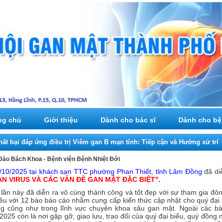
ng chủ
Giới thiệu
Dành cho bác sĩ
Dành cho bệ
hất bại đáp ứng điều trị Viêm gan B mạn tính: Tiếp cận và Hướng xử trí
Đào Bách Khoa - Bệnh viện Bệnh Nhiệt Đới
/10/2025 tại khách sạn TTC phường Phan Thiết, tỉnh Lâm Đồng
đã di
AN VIRUS VÀ CÁC
VẤN ĐỀ GAN MẬT ĐẶC BIỆT
"
.
 lần này đã diễn ra vô cùng thành công và tốt đẹp với sự tham gia đôn
ều với 12 bào báo cáo nhằm cung cấp kiến thức cập nhật cho quý đại 
ng cũng như trong lĩnh vực chuyên khoa sâu gan mật.
Ngoài các bà
25 còn là nơi gặp gỡ, giao lưu, trao đổi của quý đại biểu, quý đồng 