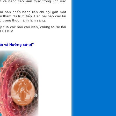
ển và nâng cao kiến thức
trong lĩnh vực
ủa ban chấp hành liên chi hội gan mật
 tham dự trực tiếp. Các bài báo cáo tại
ực trong thực hành lâm sàng.
ý của các báo cáo viên, chúng tôi sẽ lần
t TP HCM
ận và Hướng xử trí
"