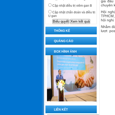
gia đầu
chuyên 
Cập nhật điều trị viêm gan B
Hội ngh
Cập nhật chẩn đoán và điều trị
TPHCM, c
U gan
hội nghị
Nhằm đáp
lượt pos
THỐNG KÊ
QUẢNG CÁO
BOX HÌNH ẢNH
LIÊN KẾT