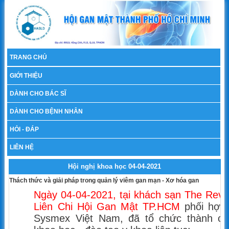
TRANG CHỦ
GIỚI THIỆU
DÀNH CHO BÁC SĨ
DÀNH CHO BỆNH NHÂN
HỎI - ĐÁP
LIÊN HỆ
Hội nghị khoa học 04-04-2021
Thách thức và giải pháp trong quản lý viêm gan mạn - Xơ hóa gan
Ngày 04-04-2021, tại khách sạn The Reve
Liên Chi Hội Gan Mật TP.HCM
phối hợp
Sysmex Việt Nam, đã tổ chức thành cô