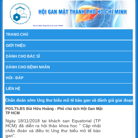
TRANG CHỦ
GIỚI THIỆU
DÀNH CHO BÁC SĨ
DÀNH CHO BỆNH NHÂN
HỎI - ĐÁP
LIÊN HỆ
Chẩn đoán sớm Ung thư biểu mô tế bào gan và đánh giá giai đoạn
PGS.TS.BS Bùi Hữu Hoàng - Phó chủ tịch Hội Gan Mật
(HN 18/11/18)
TP HCM
Ngày 18/11/2018 tại khách sạn Equatorial (TP
HCM) đã diễn ra hội thảo khoa học " Cập nhật
chẩn đoán và điều trị Ung thư biểu mô tế bào
gan".