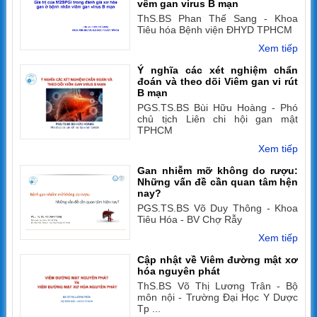
vêm gan virus B mạn
ThS.BS Phan Thế Sang - Khoa
Tiêu hóa Bệnh viện ĐHYD TPHCM
Xem tiếp
Ý nghĩa các xét nghiệm chẩn
đoán và theo dõi Viêm gan vi rút
B mạn
PGS.TS.BS Bùi Hữu Hoàng - Phó
chủ tịch Liên chi hội gan mật
TPHCM
Xem tiếp
Gan nhiễm mỡ không do rượu:
Những vấn đề cần quan tâm hện
nay?
PGS.TS.BS Võ Duy Thông - Khoa
Tiêu Hóa - BV Chợ Rẫy
Xem tiếp
Cập nhật về Viêm đường mật xơ
hóa nguyên phát
ThS.BS Võ Thị Lương Trân - Bộ
môn nội - Trường Đại Học Y Dược
Tp ...