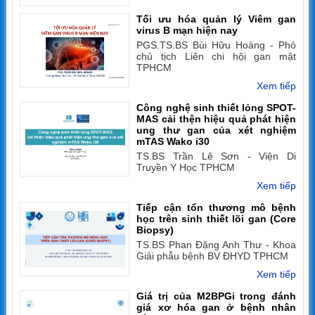
Tối ưu hóa quản lý Viêm gan
virus B mạn hiện nay
PGS.TS.BS Bùi Hữu Hoàng - Phó
chủ tịch Liên chi hội gan mật
TPHCM
Xem tiếp
Công nghệ sinh thiết lỏng SPOT-
MAS cải thện hiệu quả phát hiện
ung thư gan của xét nghiệm
mTAS Wako i30
TS.BS Trần Lê Sơn - Viện Di
Truyền Y Học TPHCM
Xem tiếp
Tiếp cận tổn thương mô bệnh
học trên sinh thiết lõi gan (Core
Biopsy)
TS.BS Phan Đặng Anh Thư - Khoa
Giải phẫu bệnh BV ĐHYD TPHCM
Xem tiếp
Giá trị của M2BPGi trong đánh
giá xơ hóa gan ở bệnh nhân