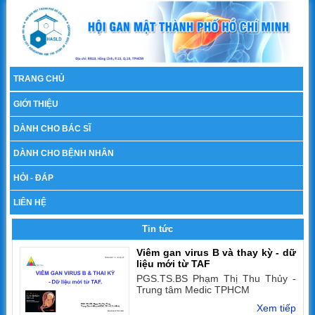
TRANG CHỦ
GIỚI THIỆU
DÀNH CHO BÁC SĨ
DÀNH CHO BỆNH NHÂN
HỎI - ĐÁP
LIÊN HỆ
Tin tức
Viêm gan virus B và thay kỳ - dữ
liệu mới từ TAF
PGS.TS.BS Phạm Thị Thu Thủy -
Trung tâm Medic TPHCM
Xem tiếp