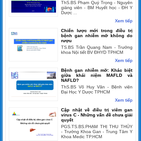
ThS.BS Phạm Quý Trọng - Nguyên
giảng viên - BM Huyết học - ĐH Y
Dược ...
Xem tiếp
Chiến lược mới trong điều trị
bệnh gan nhiễm mỡ không do
rượu
TS.BS Trần Quang Nam - Trưởng
khoa Nội tiết BV ĐHYD TPHCM
Xem tiếp
Bệnh gan nhiễm mỡ: Khác biệt
giữa khái niệm MAFLD và
NAFLD?
ThS.BS Võ Huy Văn - Bệnh viện
Đại Học Y Dược TPHCM
Xem tiếp
Cập nhật về điều trị viêm gan
virus C - Những vấn đề chưa giải
quyết
PGS.TS.BS.PHẠM THỊ THU THỦY
- Trưởng Khoa Gan - Trung Tâm Y
Khoa Medic TP.HCM