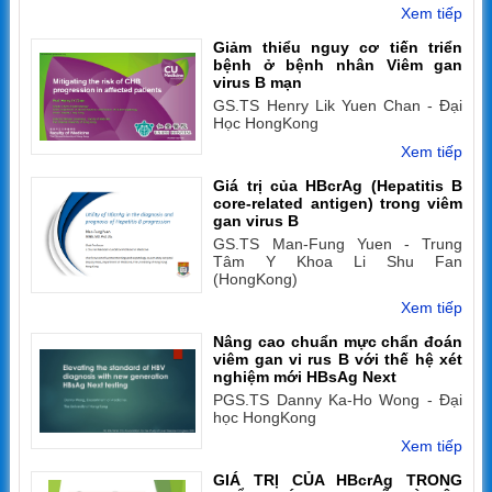
Xem tiếp
Giảm thiểu nguy cơ tiến triển
bệnh ở bệnh nhân Viêm gan
virus B mạn
GS.TS Henry Lik Yuen Chan - Đại
Học HongKong
Xem tiếp
Giá trị của HBcrAg (Hepatitis B
core-related antigen) trong viêm
gan virus B
GS.TS Man-Fung Yuen - Trung
Tâm Y Khoa Li Shu Fan
(HongKong)
Xem tiếp
Nâng cao chuẩn mực chẩn đoán
viêm gan vi rus B với thế hệ xét
nghiệm mới HBsAg Next
PGS.TS Danny Ka-Ho Wong - Đại
học HongKong
Xem tiếp
GIÁ TRỊ CỦA HBcrAg TRONG