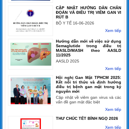
CẬP NHẬT HƯỚNG DẪN CHẨN
ĐOÁN VÀ ĐIỀU TRỊ VIÊM GAN VI
RÚT B
BỘ Y TẾ 16-06-2026
Xem tiếp
Hướng dẫn mới về việc sử dụng
Semaglutide trong điều trị
MASLD/MASH theo AASLD
11/2025
AASLD 2025
Xem tiếp
Hội nghị Gan Mật TPHCM 2025:
Kết nối tri thức và định hướng
điều trị bệnh gan mật trong kỷ
nguyên mới
Cập nhật về viêm gan virus và các
vấn đề gan mật đặc biệt
Xem tiếp
THƯ CHÚC TẾT BÍNH NGỌ 2026
Xem tiếp