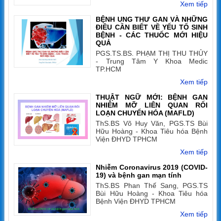
Xem tiếp
BỆNH UNG THƯ GAN VÀ NHỮNG
ĐIỀU CẦN BIẾT VỀ YẾU TỐ SINH
BỆNH - CÁC THUỐC MỚI HIỆU
QUẢ
PGS.TS.BS. PHẠM THỊ THU THỦY
- Trung Tâm Y Khoa Medic
TP.HCM
Xem tiếp
THUẬT NGỮ MỚI: BỆNH GAN
NHIỄM MỠ LIÊN QUAN RỐI
LOẠN CHUYỂN HÓA (MAFLD)
ThS.BS Võ Huy Văn, PGS.TS Bùi
Hữu Hoàng - Khoa Tiêu hóa Bệnh
Viện ĐHYD TPHCM
Xem tiếp
Nhiễm Coronavirus 2019 (COVID-
19) và bệnh gan mạn tính
ThS.BS Phan Thế Sang, PGS.TS
Bùi Hữu Hoàng - Khoa Tiêu hóa
Bệnh Viện ĐHYD TPHCM
Xem tiếp