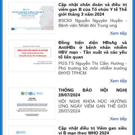
Cập nhật chẩn đoán và điều trị
viêm gan B của Tổ chức Y tế Thế
giới tháng 3 năm 2024
BSCKII Nguyễn Nguyên Huyền -
Bệnh viện Nhiệt đới Trung ưng
Xem tiếp
Đồng hiện diện HBsAg và
AntiHBs ở bệnh nhân nhiễm
HBV mạn - Tần suất và các yếu
tố liên quan
PGS.TS Nguyễn Thị Cẩm Hường -
Phó trưởng bộ môn nhiễm trường
ĐHYD TPHCM
Xem tiếp
THÔNG BÁO HỘI NGHỊ
28/07/2024
HỘI NGHỊ KHOA HỌC HƯỞNG
ỨNG NGÀY VIÊM GAN THẾ GIỚI
28/07/2024
Xem tiếp
Cập nhật điều trị Viêm gan siêu
vi B mạn theo WHO 2024