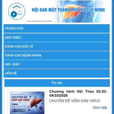
TRANG CHỦ
GIỚI THIỆU
DÀNH CHO BÁC SĨ
DÀNH CHO BỆNH NHÂN
HỎI - ĐÁP
LIÊN HỆ
Tin tức
Chương trình Hội Thảo 02-03-
04/10/2026
CHUYÊN ĐỀ VIÊM GAN VIRUS
Xem tiếp