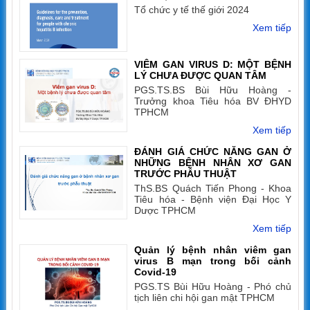
Tổ chức y tế thế giới 2024
Xem tiếp
VIÊM GAN VIRUS D: MỘT BỆNH
LÝ CHƯA ĐƯỢC QUAN TÂM
PGS.TS.BS Bùi Hữu Hoàng -
Trưởng khoa Tiêu hóa BV ĐHYD
TPHCM
Xem tiếp
ĐÁNH GIÁ CHỨC NĂNG GAN Ở
NHỮNG BỆNH NHÂN XƠ GAN
TRƯỚC PHẪU THUẬT
ThS.BS Quách Tiến Phong - Khoa
Tiêu hóa - Bệnh viện Đại Học Y
Dược TPHCM
Xem tiếp
Quản lý bệnh nhân viêm gan
virus B mạn trong bối cảnh
Covid-19
PGS.TS Bùi Hữu Hoàng - Phó chủ
tịch liên chi hội gan mật TPHCM